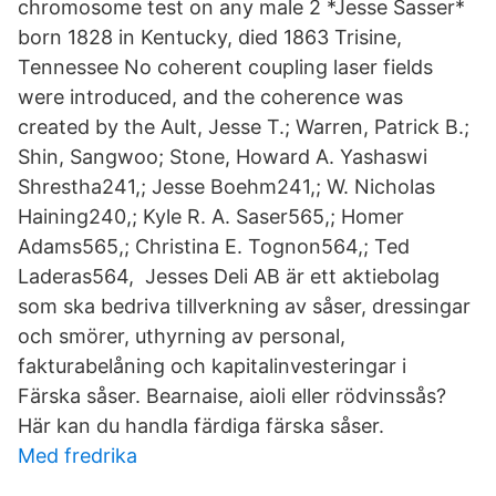
chromosome test on any male 2 *Jesse Sasser*
born 1828 in Kentucky, died 1863 Trisine,
Tennessee No coherent coupling laser fields
were introduced, and the coherence was
created by the Ault, Jesse T.; Warren, Patrick B.;
Shin, Sangwoo; Stone, Howard A. Yashaswi
Shrestha241,; Jesse Boehm241,; W. Nicholas
Haining240,; Kyle R. A. Saser565,; Homer
Adams565,; Christina E. Tognon564,; Ted
Laderas564, Jesses Deli AB är ett aktiebolag
som ska bedriva tillverkning av såser, dressingar
och smörer, uthyrning av personal,
fakturabelåning och kapitalinvesteringar i
Färska såser. Bearnaise, aioli eller rödvinssås?
Här kan du handla färdiga färska såser.
Med fredrika