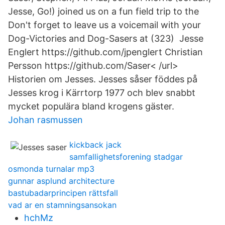
Jesse, Go!) joined us on a fun field trip to the
Don't forget to leave us a voicemail with your
Dog-Victories and Dog-Sasers at (323)
Jesse
Englert
https://github.com/jpenglert
Christian
Persson
https://github.com/Saser< /url>
Historien om Jesses. Jesses såser föddes på
Jesses krog i Kärrtorp 1977 och blev snabbt
mycket populära bland krogens gäster.
Johan rasmussen
kickback jack
samfallighetsforening stadgar
osmonda turnalar mp3
gunnar asplund architecture
bastubadarprincipen rättsfall
vad ar en stamningsansokan
hchMz