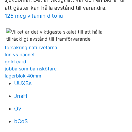
att gäster kan hålla avstånd till varandra.
125 mcg vitamin d to iu
försäkring naturvetarna
lon vs bacnet
gold card
jobba som barnskötare
lagerblok 40mm
UUXBs
JnaH
Ov
bCoS