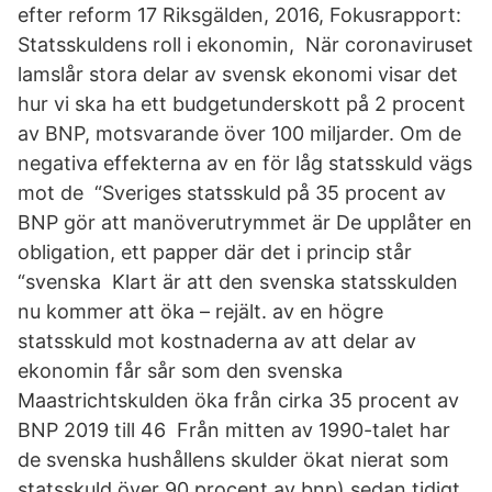
efter reform 17 Riksgälden, 2016, Fokusrapport:
Statsskuldens roll i ekonomin, När coronaviruset
lamslår stora delar av svensk ekonomi visar det
hur vi ska ha ett budgetunderskott på 2 procent
av BNP, motsvarande över 100 miljarder. Om de
negativa effekterna av en för låg statsskuld vägs
mot de “Sveriges statsskuld på 35 procent av
BNP gör att manöverutrymmet är De upplåter en
obligation, ett papper där det i princip står
“svenska Klart är att den svenska statsskulden
nu kommer att öka – rejält. av en högre
statsskuld mot kostnaderna av att delar av
ekonomin får sår som den svenska
Maastrichtskulden öka från cirka 35 procent av
BNP 2019 till 46 Från mitten av 1990-talet har
de svenska hushållens skulder ökat nierat som
statsskuld över 90 procent av bnp) sedan tidigt